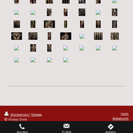
Login
Druckversion
|
Sitemap
Webansicht
© Vicious Circle
Anrufen
E-Mail
Anfahrt